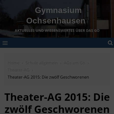
Skip
Gymnasium
to
content
Ochsenhausen
AKTUELLES UND WISSENSWERTES ÜBER DAS GO
Home
Schule allgemein
AGs am Go
Theater-AG
Theater-AG 2015: Die zwölf Geschworenen
Theater-AG 2015: Die
zwölf Geschworenen