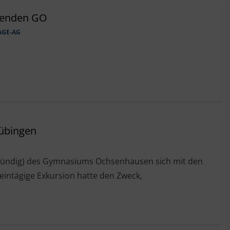
henden GO
GE-AG
Tübingen
5-stündig) des Gymnasiums Ochsenhausen sich mit den
intägige Exkursion hatte den Zweck,