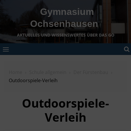
Skip
Gymnasium
to
content
Ochsenhausen
AKTUELLES UND WISSENSWERTES ÜBER DAS GO
Home
Schule allgemein
Der Fürstenbau
Outdoorspiele-Verleih
Outdoorspiele-
Verleih