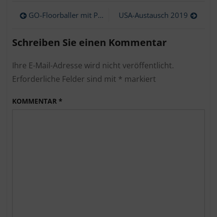
vom
Beitragsnavigation
GO-Floorballer mit Platz 11 beim Bundesfinale in Berlin
USA-Austausch 2019
Frankreichaustausch
Schreiben Sie einen Kommentar
Ihre E-Mail-Adresse wird nicht veröffentlicht.
Erforderliche Felder sind mit
*
markiert
KOMMENTAR
*