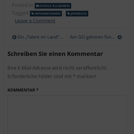
Posted in
SCHULE ALLGEMEIN
Tagged
,
INFORMATIONEN
JAHRBUCH
on
Leave a Comment
Das
Jahrbuch
Beitragsnavigation
Ein „Talent im Land“ geht in Ochsenhausen ans Gymnasium
Am GO gehören fünf Jugendliche zu den Mathe-Champions im Land
ist
da
Schreiben Sie einen Kommentar
Ihre E-Mail-Adresse wird nicht veröffentlicht.
Erforderliche Felder sind mit
*
markiert
KOMMENTAR
*