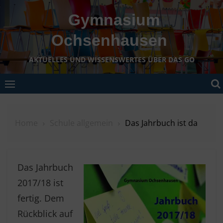
Skip
Gymnasium
to
content
Ochsenhausen
AKTUELLES UND WISSENSWERTES ÜBER DAS GO
Home
Schule allgemein
Das Jahrbuch ist da
Das Jahrbuch
2017/18 ist
fertig. Dem
Rückblick auf