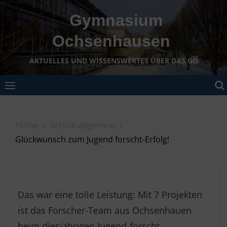
Skip
Gymnasium
to
content
Ochsenhausen
AKTUELLES UND WISSENSWERTES ÜBER DAS GO
Home
Schule allgemein
Glückwunsch zum Jugend forscht-Erfolg!
Das war eine tolle Leistung: Mit 7 Projekten
ist das Forscher-Team aus Ochsenhauen
beim diesjährigen Jugend-forscht-