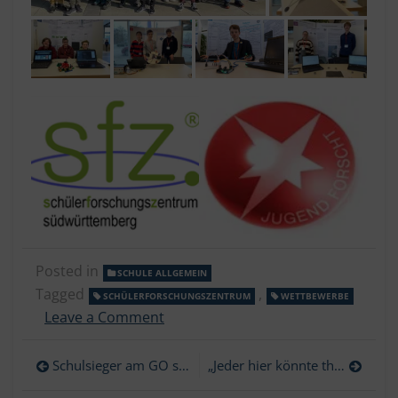
Posted in
SCHULE ALLGEMEIN
Tagged
,
SCHÜLERFORSCHUNGSZENTRUM
WETTBEWERBE
on
Leave a Comment
Glückwunsch
zum
Beitragsnavigation
Schulsieger am GO steht fest
„Jeder hier könnte theoretisch einmal Bundeskanzler werden“
Jugend
forscht-