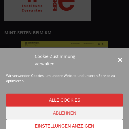
MINT-SEITEN BEIM KM
Cookie-Zustimmung
verwalten
Wir verwenden Cookies, um unsere Website und unseren Service zu
optimieren.
ALLE COOKIES
ABLEHNEN
© 2019 Best blog in 21st Century
EINSTELLUNGEN ANZEIGEN
Powered by WordPress
-
Lekh by ThemeCentury