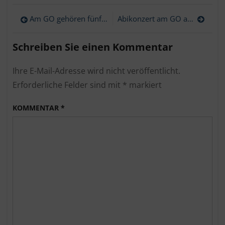
SFZ-
Team
Beitragsnavigation
Am GO gehören fünf Jugendliche zu den Mathe-Champions im Land
Abikonzert am GO als gelungene Generalprobe vor der Prüfung
vom
GO
überzeugt
Schreiben Sie einen Kommentar
bei
„Out
Ihre E-Mail-Adresse wird nicht veröffentlicht.
of
the
Erforderliche Felder sind mit
*
markiert
box
battle“
KOMMENTAR
*