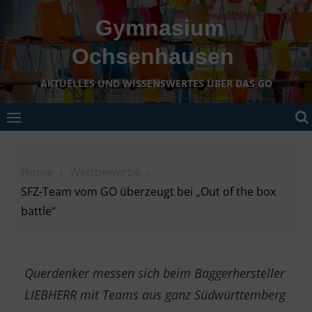
Skip
Gymnasium
to
content
Ochsenhausen
AKTUELLES UND WISSENSWERTES ÜBER DAS GO
Home
Wettbewerbe
SFZ-Team vom GO überzeugt bei „Out of the box
battle“
Querdenker messen sich beim Baggerhersteller
LIEBHERR mit Teams aus ganz Südwürttemberg