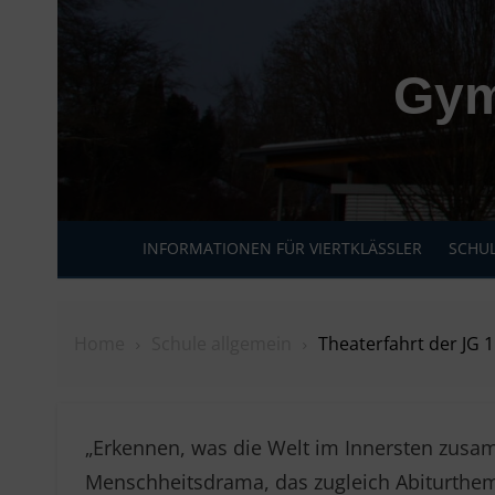
Skip
to
content
Gym
INFORMATIONEN FÜR VIERTKLÄSSLER
SCHUL
Home
Schule allgemein
Theaterfahrt der JG
„Erkennen, was die Welt im Innersten zusam
Menschheitsdrama, das zugleich Abiturthema 