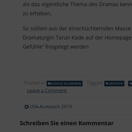
als das eigentliche Thema des Dramas ken
zu erheben.
So sollten aus der einschüchternden Masse d
Dramaturgin Tarun Kade auf der Homepage 
Gefühle“ freigelegt werden
Posted in
Tagged
,
SCHULE ALLGEMEIN
DEUTSCH
on
Leave a Comment
Theaterfahrt
der
Beitragsnavigation
USA-Austausch 2019
JG
1
nach
Schreiben Sie einen Kommentar
München