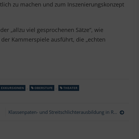
ntlich zu machen und zum Inszenierungskonzept
er „allzu viel gesprochenen Sätze“, wie
der Kammerspiele ausführt, die „echten
,
,
EXKURSIONEN
OBERSTUFE
THEATER
Klassenpaten- und Streitschlichterausbildung in Rot an der Rot