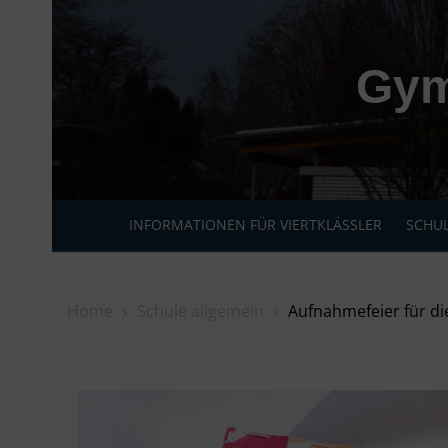
Skip
to
content
Gym
INFORMATIONEN FÜR VIERTKLÄSSLER
SCHUL
Home
Schule allgemein
Aufnahmefeier für di