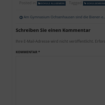
Posted in
Tagged
SCHULE ALLGEMEIN
SCHULGEMEIN
Beitragsnavigation
Am Gymnasium Ochsenhausen sind die Bienen eingezogen
Schreiben Sie einen Kommentar
Ihre E-Mail-Adresse wird nicht veröffentlicht.
Erfor
KOMMENTAR
*