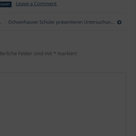
on
Leave a Comment
SCHAFT
Aufnahmefeier
für
die
Ochsenhauser Schüler präsentieren Untersuchung zur Infektionsgefahr an Schulen
fünften
Klassen
derliche Felder sind mit
*
markiert